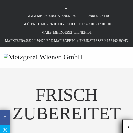
WWW.METZGEREI-WIENEN.DE
02661 9173140
GEÖFFNET: MO - FR 08.00 - 18.00 UHR I SA 7.00 - 13.00 UHR
MAIL@METZGEREI-WIENEN.DE
MARKTSTRASSE 2 I 56470 BAD MARIENBERG + RHEINSTRASSE 2 I 56462 HÖHN
FRISCH
ZUBEREITET