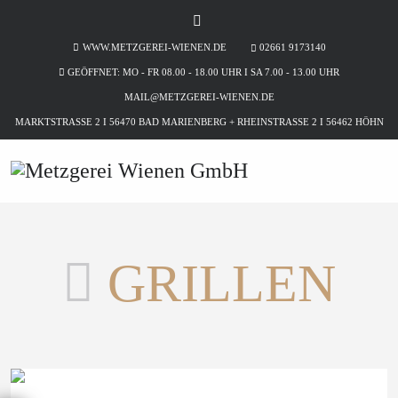
WWW.METZGEREI-WIENEN.DE
02661 9173140
GEÖFFNET: MO - FR 08.00 - 18.00 UHR I SA 7.00 - 13.00 UHR
MAIL@METZGEREI-WIENEN.DE
MARKTSTRASSE 2 I 56470 BAD MARIENBERG + RHEINSTRASSE 2 I 56462 HÖHN
GRILLEN