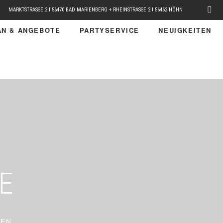
MARKTSTRASSE 2 I 56470 BAD MARIENBERG + RHEINSTRASSE 2 I 56462 HÖHN
N & ANGEBOTE
PARTYSERVICE
NEUIGKEITEN
E
HEN