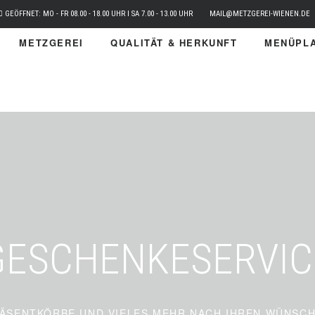
GEÖFFNET: MO - FR 08.00 - 18.00 UHR I SA 7.00 - 13.00 UHR
MAIL@METZGEREI-WIENEN.DE
METZGEREI
QUALITÄT & HERKUNFT
MENÜPLA
GESCHENKESERVIC
ÄSENTKÖRBE UND VIELES MEHR NACH IHREN WÜNSC