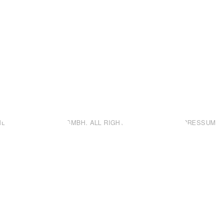
 METZGEREI WIENEN GMBH. ALL RIGHTS RESERVED. |
IMPRESSUM